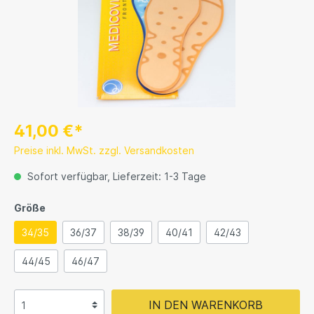
41,00 €*
Preise inkl. MwSt. zzgl. Versandkosten
Sofort verfügbar, Lieferzeit: 1-3 Tage
Größe
34/35
36/37
38/39
40/41
42/43
44/45
46/47
IN DEN WARENKORB