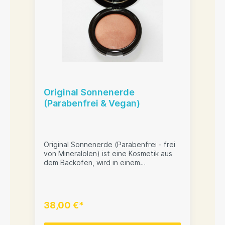
Original Sonnenerde
(Parabenfrei & Vegan)
Original Sonnenerde (Parabenfrei - frei
von Mineralölen) ist eine Kosmetik aus
dem Backofen, wird in einem
Spezialverfahren auf einer
Natursteinplatte gebacken. Sehr gut
hautverträglich und atmungsaktiv. Passt
sich dem Hauttyp an. Sie bestimmen
38,00 €*
beim Auftragen der veganen
Sonnenerde den Bräunungsgrad. Die