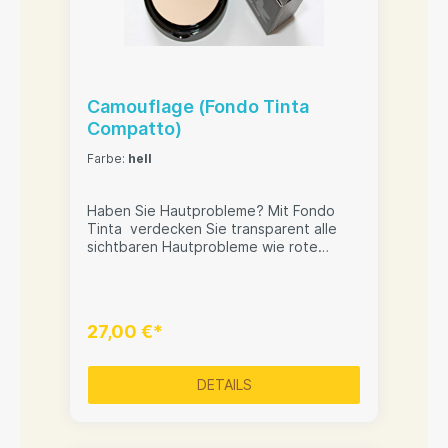
Camouflage (Fondo Tinta
Compatto)
Farbe:
hell
Haben Sie Hautprobleme? Mit Fondo
Tinta verdecken Sie transparent alle
sichtbaren Hautprobleme wie rote
Äderchen, Besenreiser, kleine Narben,
Pickel etc. Auch für die empfindlichste
Haut empfohlen. Schauspieler,
Fotomodelle, Moderatoren wissen es
27,00 €*
schon lange zu schätzen.
DETAILS