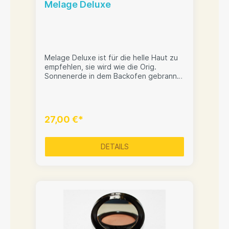
Melage Deluxe
Melage Deluxe ist für die helle Haut zu
empfehlen, sie wird wie die Orig.
Sonnenerde in dem Backofen gebrannt,
(Parabenfrei - frei von Mineralölen) wird
in einem Spezialverfahren auf einer
Natursteinplatte gebacken. Sehr gut
hautverträglich und atmungsaktiv. Passt
27,00 €*
sich dem Hauttyp an. Sie bestimmen
beim Auftragen der veganen Melage
den Bräunungsgrad. Vegan
DETAILS
gekennzeichnete Kosmetik bedeutet,
dass diese Produkte keine Inhaltsstoffe
beinhalten, die aus Tieren produziert
wurde.